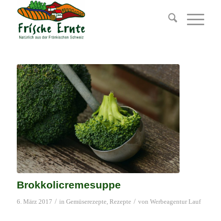
Brokkolicremesuppe
/
/
6. März 2017
in
Gemüserezepte
,
Rezepte
von
Werbeagentur Lauf