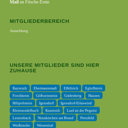
Mail
an Frische-Ernte
MITGLIEDERBEREICH
Anmeldung
UNSERE MITGLIEDER SIND HIER
ZUHAUSE
Bayreuth
Ebermannstadt
Effeltrich
Egloffstein
Forchheim
Gößweinstein
Gräfenberg
Hausen
Hiltpoltstein
Igensdorf
Igensdorf-Etlaswind
Kleinsendelbach
Kunreuth
Lauf an der Pegnitz
Leutenbach
Neunkirchen am Brand
Pretzfeld
Weißenohe
Wiesenttal