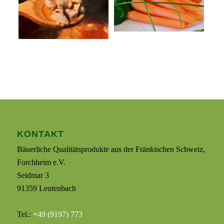
KONTAKT
Bäuerliche Qualitätsprodukte aus der Fränkischen Schweiz,
Forchheim e.V.
Seidmar 3
91359 Leutenbach
Tel.:
+49 (9197) 773