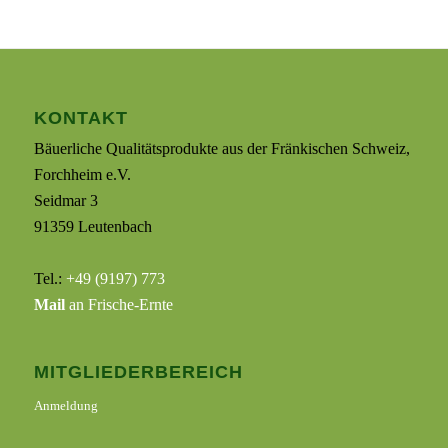
KONTAKT
Bäuerliche Qualitätsprodukte aus der Fränkischen Schweiz,
Forchheim e.V.
Seidmar 3
91359 Leutenbach
Tel.:
+49 (9197) 773
Mail
an Frische-Ernte
MITGLIEDERBEREICH
Anmeldung