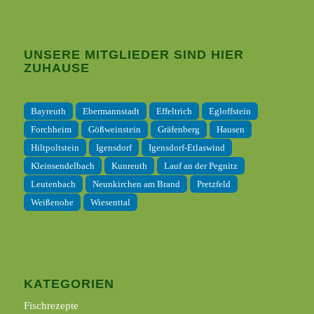
UNSERE MITGLIEDER SIND HIER
ZUHAUSE
Bayreuth
Ebermannstadt
Effeltrich
Egloffstein
Forchheim
Gößweinstein
Gräfenberg
Hausen
Hiltpoltstein
Igensdorf
Igensdorf-Etlaswind
Kleinsendelbach
Kunreuth
Lauf an der Pegnitz
Leutenbach
Neunkirchen am Brand
Pretzfeld
Weißenohe
Wiesenttal
KATEGORIEN
Fischrezepte