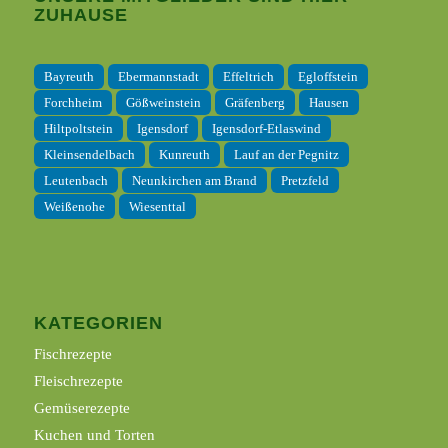
ZUHAUSE
Bayreuth
Ebermannstadt
Effeltrich
Egloffstein
Forchheim
Gößweinstein
Gräfenberg
Hausen
Hiltpoltstein
Igensdorf
Igensdorf-Etlaswind
Kleinsendelbach
Kunreuth
Lauf an der Pegnitz
Leutenbach
Neunkirchen am Brand
Pretzfeld
Weißenohe
Wiesenttal
KATEGORIEN
Fischrezepte
Fleischrezepte
Gemüserezepte
Kuchen und Torten