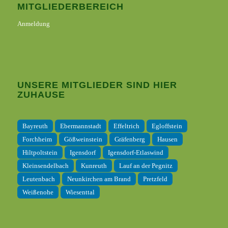
MITGLIEDERBEREICH
Anmeldung
UNSERE MITGLIEDER SIND HIER
ZUHAUSE
Bayreuth
Ebermannstadt
Effeltrich
Egloffstein
Forchheim
Gößweinstein
Gräfenberg
Hausen
Hiltpoltstein
Igensdorf
Igensdorf-Etlaswind
Kleinsendelbach
Kunreuth
Lauf an der Pegnitz
Leutenbach
Neunkirchen am Brand
Pretzfeld
Weißenohe
Wiesenttal