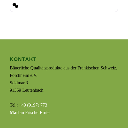
KONTAKT
Bäuerliche Qualitätsprodukte aus der Fränkischen Schweiz,
Forchheim e.V.
Seidmar 3
91359 Leutenbach
Tel.:
+49 (9197) 773
Mail
an Frische-Ernte