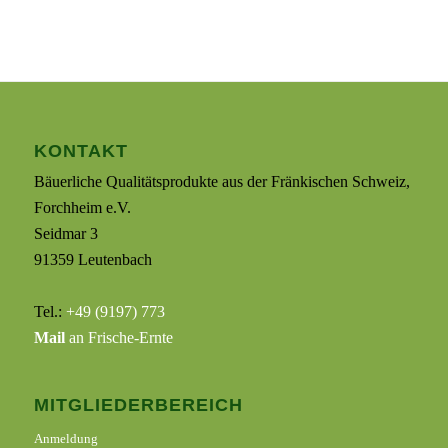
KONTAKT
Bäuerliche Qualitätsprodukte aus der Fränkischen Schweiz,
Forchheim e.V.
Seidmar 3
91359 Leutenbach
Tel.:
+49 (9197) 773
Mail
an Frische-Ernte
MITGLIEDERBEREICH
Anmeldung