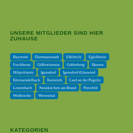
UNSERE MITGLIEDER SIND HIER
ZUHAUSE
Bayreuth
Ebermannstadt
Effeltrich
Egloffstein
Forchheim
Gößweinstein
Gräfenberg
Hausen
Hiltpoltstein
Igensdorf
Igensdorf-Etlaswind
Kleinsendelbach
Kunreuth
Lauf an der Pegnitz
Leutenbach
Neunkirchen am Brand
Pretzfeld
Weißenohe
Wiesenttal
KATEGORIEN