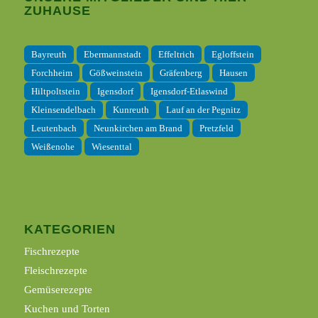
ZUHAUSE
Bayreuth
Ebermannstadt
Effeltrich
Egloffstein
Forchheim
Gößweinstein
Gräfenberg
Hausen
Hiltpoltstein
Igensdorf
Igensdorf-Etlaswind
Kleinsendelbach
Kunreuth
Lauf an der Pegnitz
Leutenbach
Neunkirchen am Brand
Pretzfeld
Weißenohe
Wiesenttal
KATEGORIEN
Fischrezepte
Fleischrezepte
Gemüserezepte
Kuchen und Torten