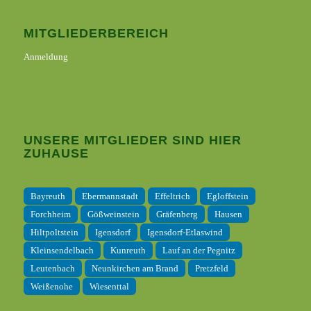
MITGLIEDERBEREICH
Anmeldung
UNSERE MITGLIEDER SIND HIER
ZUHAUSE
Bayreuth
Ebermannstadt
Effeltrich
Egloffstein
Forchheim
Gößweinstein
Gräfenberg
Hausen
Hiltpoltstein
Igensdorf
Igensdorf-Etlaswind
Kleinsendelbach
Kunreuth
Lauf an der Pegnitz
Leutenbach
Neunkirchen am Brand
Pretzfeld
Weißenohe
Wiesenttal