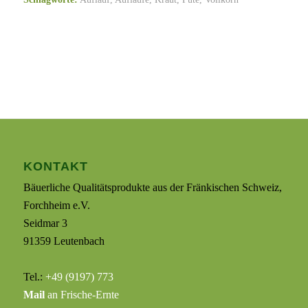
KONTAKT
Bäuerliche Qualitätsprodukte aus der Fränkischen Schweiz,
Forchheim e.V.
Seidmar 3
91359 Leutenbach
Tel.:
+49 (9197) 773
Mail
an Frische-Ernte