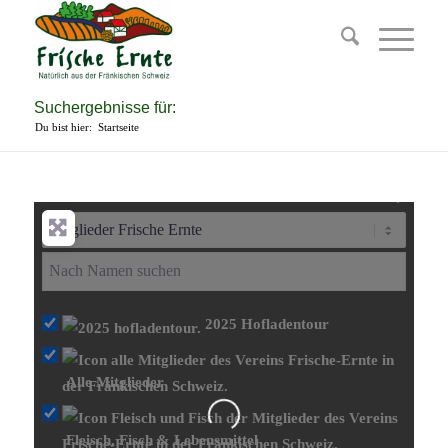
Suchergebnisse für:
Du bist hier:
Startseite
2025 Hofladentour
Wird geladen …
Alle Mitglieder
Fleisch, Fisch & Lebensmittel