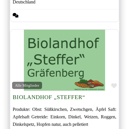
Deutschland
Favor
Alle Mitglieder
BIOLANDHOF „STEFFER“
Produkte: Obst: Süßkirschen, Zwetschgen, Äpfel Saft:
Apfelsaft Getreide: Einkorn, Dinkel, Weizen, Roggen,
Dinkelspetz, Hopfen natur, auch pelletiert