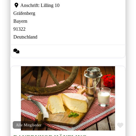
Anschrift:
Lilling 10
Gräfenberg
Bayern
91322
Deutschland
Favor
Alle Mitglieder