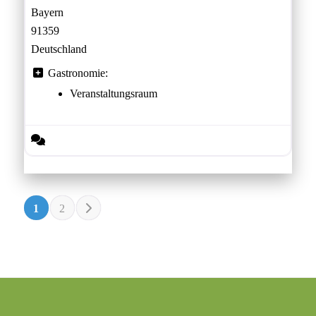
Bayern
91359
Deutschland
Gastronomie:
Veranstaltungsraum
POSTS NAVIGATION
Ältere Beiträge
1
2