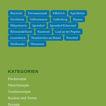
Bayreuth
Ebermannstadt
Effeltrich
Egloffstein
Forchheim
Gößweinstein
Gräfenberg
Hausen
Hiltpoltstein
Igensdorf
Igensdorf-Etlaswind
Kleinsendelbach
Kunreuth
Lauf an der Pegnitz
Leutenbach
Neunkirchen am Brand
Pretzfeld
Weißenohe
Wiesenttal
KATEGORIEN
Fischrezepte
Fleischrezepte
Gemüserezepte
Kuchen und Torten
Rezepte