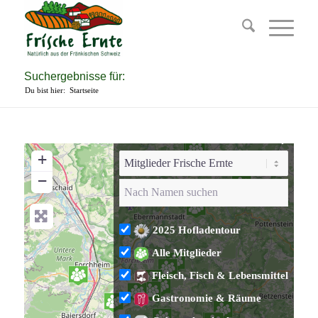
Suchergebnisse für:
Du bist hier:
Startseite
+
−
2025 Hofladentour
Alle Mitglieder
Fleisch, Fisch & Lebensmittel
Gastronomie & Räume