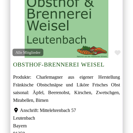
Favor
Alle Mitglieder
OBSTHOF-BRENNEREI WEISEL
Produkte: Charlemagner aus eigener Herstellung
Fränkische Obstschnäpse und Liköre Frisches Obst
saisonal: Äpfel, Beerenobst, Kirschen, Zwetschgen,
Mirabellen, Birnen
Anschrift:
Mittelehrenbach 57
Leutenbach
Bayern