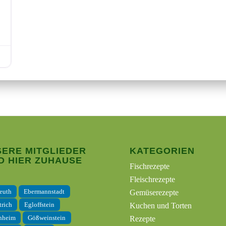
ERE MITGLIEDER
KATEGORIEN
D HIER ZUHAUSE
Fischrezepte
Fleischrezepte
euth
Ebermannstadt
Gemüserezepte
trich
Egloffstein
Kuchen und Torten
hheim
Gößweinstein
Rezepte