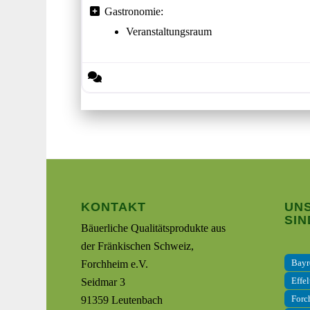
Gastronomie:
Veranstaltungsraum
KONTAKT
UNS
SIN
Bäuerliche Qualitätsprodukte aus
der Fränkischen Schweiz,
Bayr
Forchheim e.V.
Effel
Seidmar 3
Forc
91359 Leutenbach