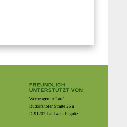
FREUNDLICH
UNTERSTÜTZT VON
Werbeagentur Lauf
Rudolfshofer Straße 26 a
D-91207 Lauf a. d. Pegnitz